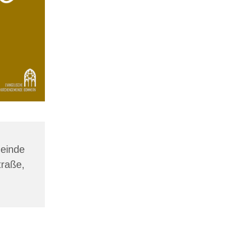
inde
raße,